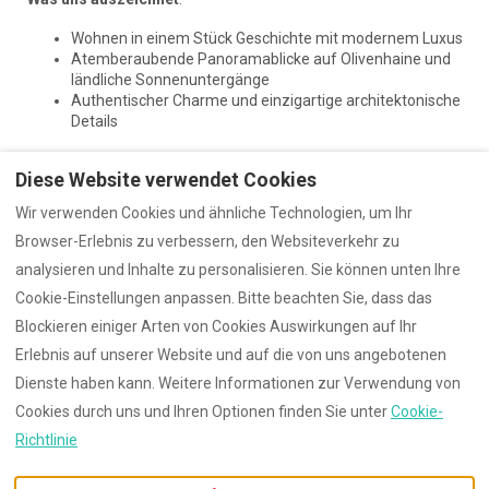
Wohnen in einem Stück Geschichte mit modernem Luxus
Atemberaubende Panoramablicke auf Olivenhaine und
ländliche Sonnenuntergänge
Authentischer Charme und einzigartige architektonische
Details
Sehenswürdigkeiten in der Nähe
:
Diese Website verwendet Cookies
Strände
: Naturreservat Torre Guaceto (15 Minuten)
Wir verwenden Cookies und ähnliche Technologien, um Ihr
Städte
: San Vito dei Normanni, Ostuni („Weiße Stadt“)
Browser-Erlebnis zu verbessern, den Websiteverkehr zu
und Alberobello (UNESCO-Weltkulturerbe)
Aktivitäten
: Radfahren und Wandern durch
analysieren und Inhalte zu personalisieren. Sie können unten Ihre
jahrhundertealte Olivenbäume
Cookie-Einstellungen anpassen. Bitte beachten Sie, dass das
Blockieren einiger Arten von Cookies Auswirkungen auf Ihr
Erlebnis auf unserer Website und auf die von uns angebotenen
Dienste haben kann. Weitere Informationen zur Verwendung von
Cookies durch uns und Ihren Optionen finden Sie unter
Cookie-
Deutsch
+393249297115
Richtlinie
Contrada Usciglio, San Vito
©
2026
HaciendaPepe
Alle