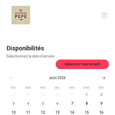
Accueil
Aperçu
Disponibilités
Carte
Galerie
Sélectionnez la date d'arrivée
Tarifs
Réservez maintenant
Disponibilité
Avis
Contact
août 2026
lun.
mar.
mer.
jeu.
ven.
sam.
dim.
27
28
29
30
31
1
2
3
4
5
6
7
8
9
10
11
12
13
14
15
16