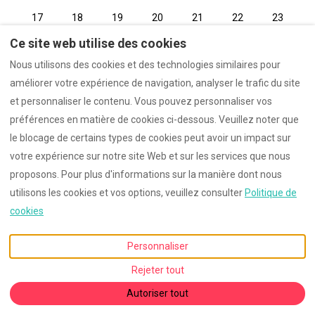
17
18
19
20
21
22
23
24
25
26
27
28
29
30
Ce site web utilise des cookies
Nous utilisons des cookies et des technologies similaires pour
31
1
2
3
4
5
6
améliorer votre expérience de navigation, analyser le trafic du site
et personnaliser le contenu. Vous pouvez personnaliser vos
préférences en matière de cookies ci-dessous. Veuillez noter que
le blocage de certains types de cookies peut avoir un impact sur
Français
+393249297115
votre expérience sur notre site Web et sur les services que nous
proposons. Pour plus d'informations sur la manière dont nous
Contrada Usciglio, San Vito
©
2026
HaciendaPepe
Tous
utilisons les cookies et vos options, veuillez consulter
Politique de
Dei Normanni, BR, Italie
droits réservés
- Powered
cookies
72019
.
by
Lodgify
E-mail
:
info@haciendapepe.vip
Personnaliser
Rejeter tout
Autoriser tout